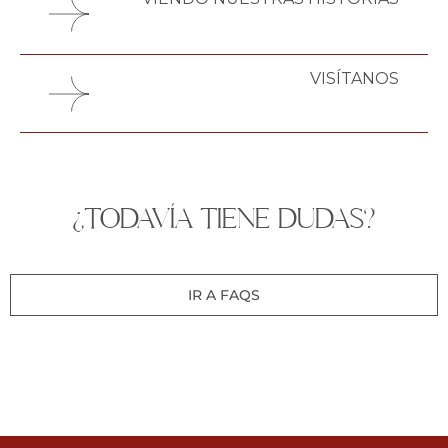
VISÍTANOS
INICIO
¿TODAVÍA TIENE DUDAS?
ACERCA DE
CARTERA
IR A FAQS
SERVICIOS
ELABOOTH
CONTACTOS