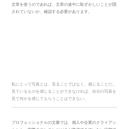
私にとって写真とは、見ることではなく、感じることだ。
見ているものを感じることができなければ、自分の写真を
見て何かを感じてもらうことはできない。
プロフェッショナルの文脈では、個人や企業のクライアン
トから、実際のコンテンツがまだ準備できていない状態で
出版物を作成し、発表するよう依頼されることがよくあ
る。例えば、ニュースブログを考えてみよう。しかし、校
閲者は理解しやすい内容、たとえば新聞やインターネット
からコピーした適当な文章に気を取られがちだ。 ロレム・