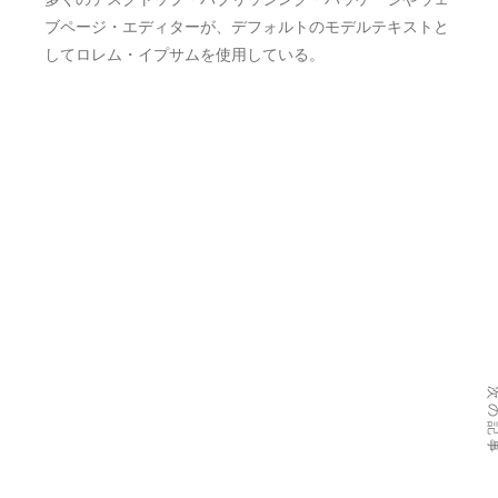
ブページ・エディターが、デフォルトのモデルテキストと
してロレム・イプサムを使用している。
ホーム
について
ポートフォリオ
サービス
次の
エラブース