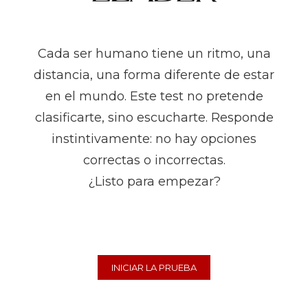
CARTERA
Cada ser humano tiene un ritmo, una
SERVICIOS
distancia, una forma diferente de estar
ELABOOTH
en el mundo. Este test no pretende
clasificarte, sino escucharte. Responde
CONTACTOS
instintivamente: no hay opciones
PRENSA
correctas o incorrectas.
¿Listo para empezar?
INICIAR LA PRUEBA