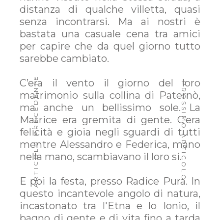
distanza di qualche villetta, quasi
senza incontrarsi. Ma ai nostri è
bastata una casuale cena tra amici
per capire che da quel giorno tutto
HOME
sarebbe cambiato.
ABOUT
ARTICOLO PRECEDENTE
C’era il vento il giorno del loro
PROSSIMO ARTICOLO
matrimonio sulla collina di Paternò,
PORTFOLIO
ma anche un bellissimo sole. La
SERVIZI
Matrice era gremita di gente. C’era
felicità e gioia negli sguardi di tutti
ELABOOTH
mentre Alessandro e Federica, mano
nella mano, scambiavano il loro si.
CONTATTI
E poi la festa, presso Radice Pura. In
PRESS
questo incantevole angolo di natura,
incastonato tra l'Etna e lo Ionio, il
bagno di gente e di vita fino a tarda